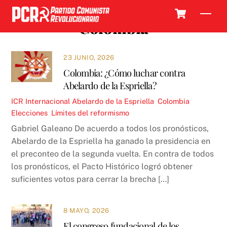
Skip
Cart
Men
to
Colombia
content
23 JUNIO, 2026
Colombia: ¿Cómo luchar contra
Abelardo de la Espriella?
ICR
Internacional
Abelardo de la Espriella
,
Colombia
,
Elecciones
,
Límites del reformismo
Gabriel Galeano De acuerdo a todos los pronósticos,
Abelardo de la Espriella ha ganado la presidencia en
el preconteo de la segunda vuelta. En contra de todos
los pronósticos, el Pacto Histórico logró obtener
suficientes votos para cerrar la brecha […]
8 MAYO, 2026
El congreso fundacional de los