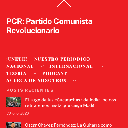
Back
To
Top
PCR: Partido Comunista
Revolucionario
¡ÚNETE!
NUESTRO PERIODICO
NACIONAL
INTERNACIONAL
TEORÍA
PODCAST
ACERCA DE NOSOTROS
POSTS RECIENTES
El auge de las «Cucarachas» de India: ¡no nos
retiraremos hasta que caiga Modi!
30 julio, 2026
Óscar Chávez Fernández: La Guitarra como