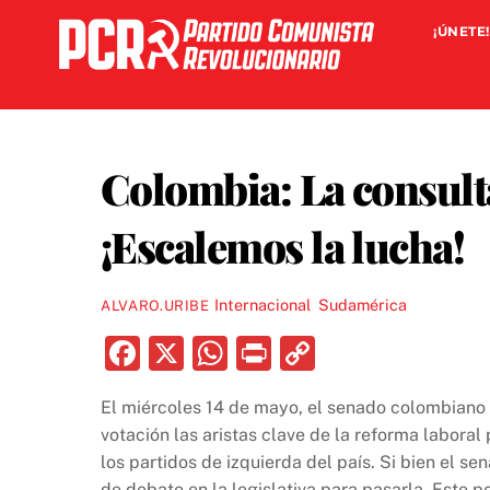
Skip
¡ÚNETE!
to
content
Colombia: La consult
¡Escalemos la lucha!
Internacional
,
Sudamérica
ALVARO.URIBE
F
X
W
P
C
a
h
ri
o
El miércoles 14 de mayo, el senado colombiano
c
at
nt
p
votación las aristas clave de la reforma laboral
e
s
y
los partidos de izquierda del país. Si bien el se
de debate en la legislativa para pasarla. Este p