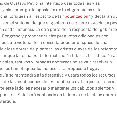
no de Gustavo Petro ha intentado usar todas las vías
a y sin embargo, la oposición de la oligarquía ha sido
echa lloriquean al respecto de la
“polarización”
y declaran q
 son el síntoma de que el gobierno no quiere negociar, a pe
en cada instancia. La otra parte de la respuesta del gobierno
 el Congreso y proponer cuatro preguntas adicionales con
a posible victoria de la consulta popular después de una
a clase obrera de plantear las aristas claves de las reforma
ar que la lucha por la formalización laboral, la reducción a 
icales, festivos y jornadas nocturnas no se va a resolver a
e las han bloqueado. Incluso si la propuesta llega a
rquía se mantendrá a la defensiva y usará todos los recursos 
l de las instituciones del estado) para evitar que las reform
r este lado, es necesario mantener los cabildos abiertos y 
spuestos. Solo será confiando en la fuerza de la clase obrera
igarquía.