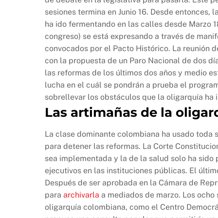
b
A
Li
sesiones termina en Junio 16. Desde entonces, la
o
p
n
ha ido fermentando en las calles desde Marzo 18 
o
p
k
congreso) se está expresando a través de manife
k
convocados por el Pacto Histórico. La reunión d
con la propuesta de un Paro Nacional de dos días
las reformas de los últimos dos años y medio es
lucha en el cuál se pondrán a prueba el program
sobrellevar los obstáculos que la oligarquía ha
Las artimañas de la oligar
La clase dominante colombiana ha usado toda su 
para detener las reformas. La Corte Constituci
sea implementada y la de la salud solo ha sido
ejecutivos en las instituciones públicas. El últim
Después de ser aprobada en la Cámara de Repr
para
archivarla
a mediados de marzo. Los ocho s
oligarquía colombiana, como el Centro Democrát