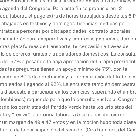
voto consultivo a las masas alrededor de las aristas claves 
la agenda del Congreso. Para este fin se propusieron 12
ada laboral, el pago extra de horas trabajadas desde las 6 
rabajadas en festivos y domingos, licencias médicas por
tratos a personas por discapacidades, contrato laborales
enor interés para cooperativas y empresas pequeñas, derec
otras plataformas de transporte, tercerización a través de
ajo de obreros rurales y trabajadores domésticos. La consult
 del 57% a pesar de la baja aprobación del propio president
odas las preguntas tienen un apoyo mínimo de 75% con la
biendo un 80% de aprobación y la formalización del trabajo 
e empleados llegando al 95%. La encuesta también demuestra
a dispuesto a participar en los comicios, superando el umbr
lombianos) requerido para que la consulta vuelva al Congre
esde los centristas del Partido Verde hasta los uribistas del
ta y “revivir” la reforma laboral a 5 semanas del cierre
or un márgen de 49 a 47 votos y en la moción hubo toda clase
ltar la de la participación del senador (Ciro Rámirez, del Cen