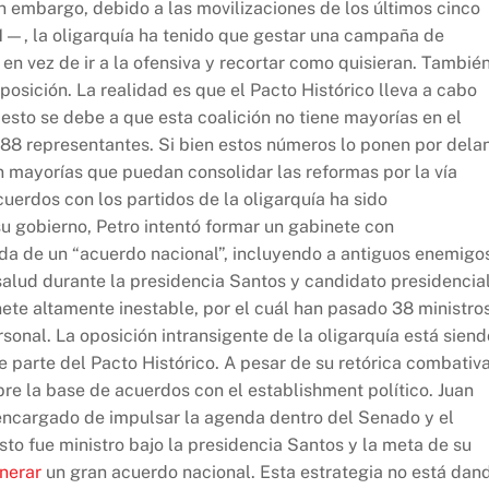
 embargo, debido a las movilizaciones de los últimos cinco
1—, la oligarquía ha tenido que gestar una campaña de
en vez de ir a la ofensiva y recortar como quisieran. Tambié
osición. La realidad es que el Pacto Histórico lleva a cabo
, esto se debe a que esta coalición no tiene mayorías en el
188 representantes. Si bien estos números lo ponen por dela
en mayorías que puedan consolidar las reformas por la vía
uerdos con los partidos de la oligarquía ha sido
su gobierno, Petro intentó formar un gabinete con
da de un “acuerdo nacional”, incluyendo a antiguos enemigo
salud durante la presidencia Santos y candidato presidencia
ete altamente inestable, por el cuál han pasado 38 ministros
sonal. La oposición intransigente de la oligarquía está siend
parte del Pacto Histórico. A pesar de su retórica combativa
bre la base de acuerdos con el establishment político. Juan
r (encargado de impulsar la agenda dentro del Senado y el
sto fue ministro bajo la presidencia Santos y la meta de su
nerar
un gran acuerdo nacional. Esta estrategia no está dan