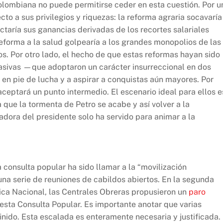
olombiana no puede permitirse ceder en esta cuestión. Por u
cto a sus privilegios y riquezas: la reforma agraria socavaría
ectaría sus ganancias derivadas de los recortes salariales
eforma a la salud golpearía a los grandes monopolios de las
s. Por otro lado, el hecho de que estas reformas hayan sido
asivas —que adoptaron un carácter insurreccional en dos
n pie de lucha y a aspirar a conquistas aún mayores. Por
aceptará un punto intermedio. El escenario ideal para ellos e
 que la tormenta de Petro se acabe y así volver a la
iadora del presidente solo ha servido para animar a la
a consulta popular ha sido llamar a la “movilización
na serie de reuniones de cabildos abiertos. En la segunda
gica Nacional, las Centrales Obreras propusieron un
paro
esta Consulta Popular. Es importante anotar que varias
inido. Esta escalada es enteramente necesaria y justificada.