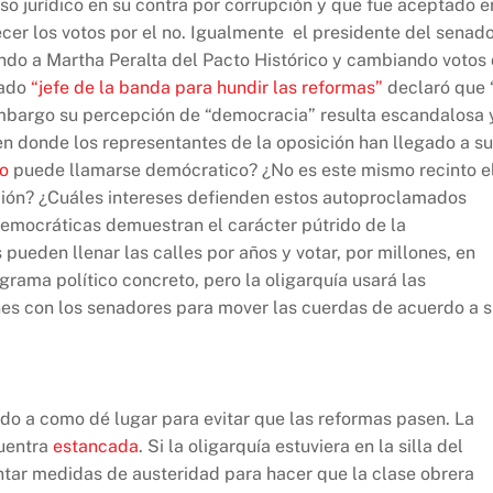
o jurídico en su contra por corrupción y que fue aceptado e
cer los votos por el no. Igualmente el presidente del senad
ndo a Martha Peralta del Pacto Histórico y cambiando votos
nado
“jefe de la banda para hundir las reformas”
declaró que 
mbargo su percepción de “democracia” resulta escandalosa 
 donde los representantes de la oposición han llegado a s
mo
puede llamarse demócratico? ¿No es este mismo recinto e
ión? ¿Cuáles intereses defienden estos autoproclamados
emocráticas demuestran el carácter pútrido de la
ueden llenar las calles por años y votar, por millones, en
rama político concreto, pero la oligarquía usará las
ones con los senadores para mover las cuerdas de acuerdo a 
do a como dé lugar para evitar que las reformas pasen. La
cuentra
estancada
. Si la oligarquía estuviera en la silla del
ntar medidas de austeridad para hacer que la clase obrera