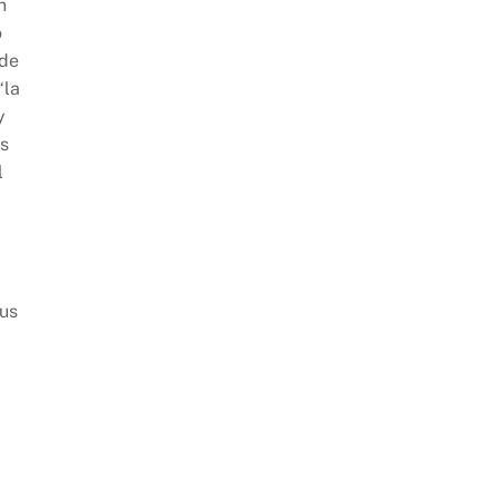
n
o
 de
“la
y
us
l
sus