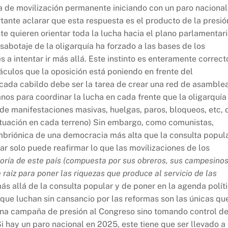
 de movilización permanente iniciando con un paro nacional
tante aclarar que esta respuesta es el producto de la presió
te quieren orientar toda la lucha hacia el plano parlamentar
sabotaje de la oligarquía ha forzado a las bases de los
s a intentar ir más allá. Este instinto es enteramente correct
táculos que la oposición está poniendo en frente del
 cada cabildo debe ser la tarea de crear una red de asamble
os para coordinar la lucha en cada frente que la oligarquía
 de manifestaciones masivas, huelgas, paros, bloqueos, etc, 
ituación en cada terreno) Sin embargo, como comunistas,
mbriónica de una democracia más alta que la consulta popul
ar solo puede reafirmar lo que las movilizaciones de los
oría de este país (compuesta por sus obreros, sus campesinos
raíz para poner las riquezas que produce al servicio de las
más allá de la consulta popular y de poner en la agenda polít
que luchan sin cansancio por las reformas son las únicas qu
 una campaña de presión al Congreso sino tomando control d
Si hay un paro nacional en 2025, este tiene que ser llevado a