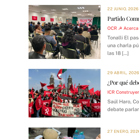
22 JUNIO, 2026
Partido Comun
OCR ☭
Acerca
Tonalli El pa
una charla pú
las 18 […]
29 ABRIL, 202
¿Por qué debe
ICR
Construye
Saúl Haro, Co
debate parlam
27 ENERO, 202