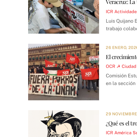
Veracruz: La 
ICR
Actividade
Luis Quijano 
trabajo colab
26 ENERO, 202
El crecimie
OCR ☭
Ciudad
Comisión Estu
en la sección
29 NOVIEMBRE
¿Qué es el tro
ICR
América So