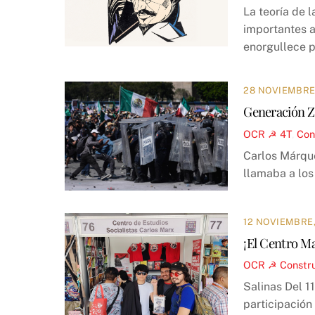
La teoría de 
importantes a
enorgullece p
28 NOVIEMBRE
Generación Z:
OCR ☭
4T
,
Con
Carlos Márque
llamaba a los
12 NOVIEMBRE,
¡El Centro Mar
OCR ☭
Constr
Salinas Del 1
participación