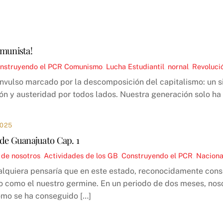
omunista!
nstruyendo el PCR
Comunismo
,
Lucha Estudiantil
,
nornal
,
Revoluci
nvulso marcado por la descomposición del capitalismo: un si
ión y austeridad por todos lados. Nuestra generación solo ha
2025
 de Guanajuato Cap. 1
 de nosotros
,
Actividades de los GB
,
Construyendo el PCR
,
Naciona
lquiera pensaría que en este estado, reconocidamente cons
o como el nuestro germine. En un periodo de dos meses, no
ómo se ha conseguido […]