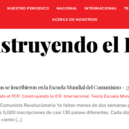
NUESTRO PERIODICO
NACIONAL
INTERNACIONAL
TE
ACERCA DE NOSOTROS
struyendo el
s se inscribieron en la Escuela Mundial del Comunismo – ¡3
ndo el PCR
,
Construyendo la ICR
,
Internacional
,
Teoría
Escuela Mun
l Comunista Revolucionaria Ya faltan menos de dos semanas
s 5,000 inscripciones de casi 130 países diferentes. Cada d
 ciento […]