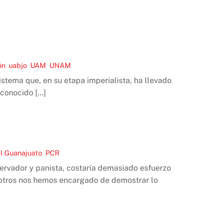
ón
,
uabjo
,
UAM
,
UNAM
stema que, en su etapa imperialista, ha llevado
 conocido […]
l
Guanajuato
,
PCR
ervador y panista, costaría demasiado esfuerzo
sotros nos hemos encargado de demostrar lo