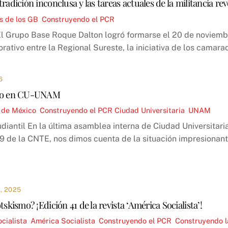
tradición inconclusa y las tareas actuales de la militancia re
s de los GB
,
Construyendo el PCR
El Grupo Base Roque Dalton logró formarse el 20 de noviem
orativo entre la Regional Sureste, la iniciativa de los camar
6
nto en CU-UNAM
 de México
,
Construyendo el PCR
Ciudad Universitaria
,
UNAM
diantil En la última asamblea interna de Ciudad Universitaria
 9 de la CNTE, nos dimos cuenta de la situación impresionant
, 2025
tskismo? ¡Edición 41 de la revista ‘América Socialista’!
cialista
,
América Socialista
,
Construyendo el PCR
,
Construyendo l