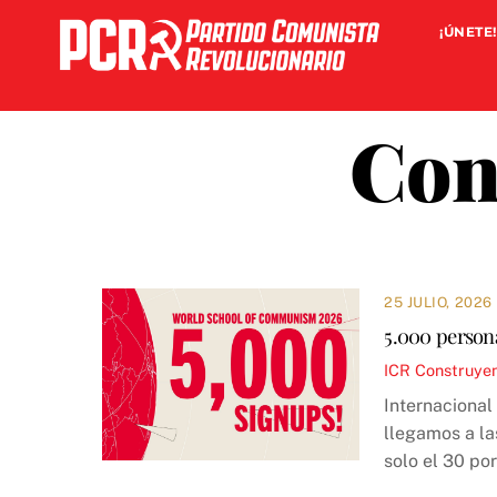
Skip
¡ÚNETE!
to
content
Con
25 JULIO, 2026
5.000 persona
ICR
Construye
Internaciona
llegamos a la
solo el 30 por