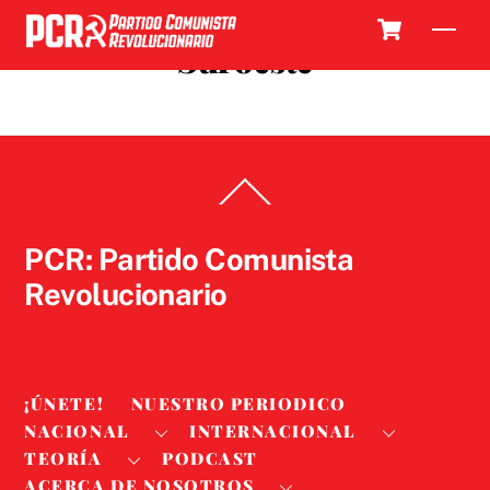
Skip
Cart
Men
to
Suroeste
content
Back
To
Top
PCR: Partido Comunista
Revolucionario
¡ÚNETE!
NUESTRO PERIODICO
NACIONAL
INTERNACIONAL
TEORÍA
PODCAST
ACERCA DE NOSOTROS