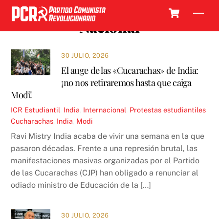
Skip
Cart
Men
to
Nacional
content
30 JULIO, 2026
El auge de las «Cucarachas» de India:
¡no nos retiraremos hasta que caiga
Modi!
ICR
Estudiantil
,
India
,
Internacional
,
Protestas estudiantiles
Cucharachas
,
India
,
Modi
Ravi Mistry India acaba de vivir una semana en la que
pasaron décadas. Frente a una represión brutal, las
manifestaciones masivas organizadas por el Partido
de las Cucarachas (CJP) han obligado a renunciar al
odiado ministro de Educación de la […]
30 JULIO, 2026