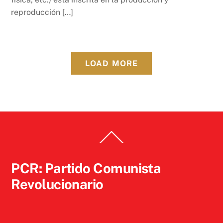
reproducción […]
LOAD MORE
Back
To
Top
PCR: Partido Comunista
Revolucionario