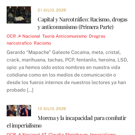
21 JULIO, 2026
Capital y Narcotráfico: Racismo, drogas
y anticomunismo (Primera Parte)
OCR ☭
Nacional
,
Teoría
Anticomunismo
,
Drogras
,
narcotrafico
,
Racismo
Gerardo “Mapache” Galeote Cocaína, meta, cristal,
crack, marihuana, tachas, PCP, fentanilo, heroína, LSD,
opio: ya hemos oído estos nombres en nuestra vida
cotidiana como en los medios de comunicación o
desde los fueros internos de nuestros lectores ya han
probado […]
13 JULIO, 2026
Morena y la incapacidad para combatir
el imperialismo
OCR ☭
Nacional
4T
,
Claudia Sheinbaum
,
Imperialismo
,