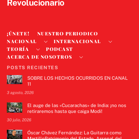
Revolucionario
¡ÚNETE!
NUESTRO PERIODICO
NACIONAL
INTERNACIONAL
TEORÍA
PODCAST
ACERCA DE NOSOTROS
POSTS RECIENTES
SOBRE LOS HECHOS OCURRIDOS EN CANAL
11
3 agosto, 2026
El auge de las «Cucarachas» de India: ¡no nos
retiraremos hasta que caiga Modi!
30 julio, 2026
Óscar Chávez Fernández: La Guitarra como
MartilloPatrimonio del Estado, Arsenal del