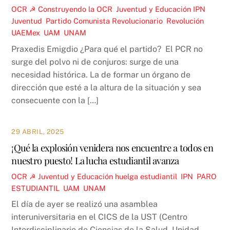
OCR ☭
Construyendo la OCR
,
Juventud y Educación
IPN
,
Juventud
,
Partido Comunista Revolucionario
,
Revolución
,
UAEMex
,
UAM
,
UNAM
Praxedis Emigdio ¿Para qué el partido? El PCR no
surge del polvo ni de conjuros: surge de una
necesidad histórica. La de formar un órgano de
dirección que esté a la altura de la situación y sea
consecuente con la […]
29 ABRIL, 2025
¡Qué la explosión venidera nos encuentre a todos en
nuestro puesto! La lucha estudiantil avanza
OCR ☭
Juventud y Educación
huelga estudiantil
,
IPN
,
PARO
ESTUDIANTIL
,
UAM
,
UNAM
El día de ayer se realizó una asamblea
interuniversitaria en el CICS de la UST (Centro
Interdisciplinario de Ciencias de la Salud, Unidad