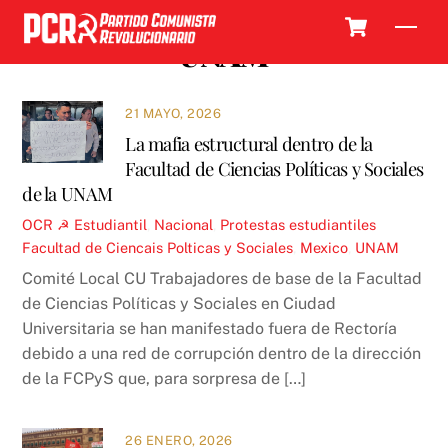
Skip
Cart
Men
to
UNAM
content
21 MAYO, 2026
La mafia estructural dentro de la
Facultad de Ciencias Políticas y Sociales
de la UNAM
OCR ☭
Estudiantil
,
Nacional
,
Protestas estudiantiles
Facultad de Ciencais Polticas y Sociales
,
Mexico
,
UNAM
Comité Local CU Trabajadores de base de la Facultad
de Ciencias Políticas y Sociales en Ciudad
Universitaria se han manifestado fuera de Rectoría
debido a una red de corrupción dentro de la dirección
de la FCPyS que, para sorpresa de […]
26 ENERO, 2026