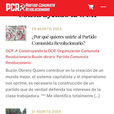
Skip
Cart
Men
to
Construyendo la OCR
content
25 AGOSTO, 2025
¿Por qué quieres unirte al Partido
Comunista Revolucionario?
OCR ☭
Construyendo la OCR
,
Organización Comunista
Revolucionaria
Buzón obrero
,
Partido Comunista
Revolucionario
Buzón Obrero Quiero contribuir en la creación de un
mundo mejor, el sistema capitalista y el imperialismo
nos oprime, es necesario la construcción de un
partido que de verdad defienda los intereses de la
clase trabajadora. *** Me identifico totalmente […]
21 AGOSTO, 2025