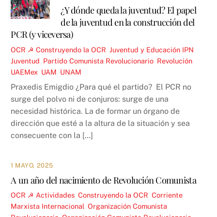
¿Y dónde queda la juventud? El papel
de la juventud en la construcción del
PCR (y viceversa)
OCR ☭
Construyendo la OCR
,
Juventud y Educación
IPN
,
Juventud
,
Partido Comunista Revolucionario
,
Revolución
,
UAEMex
,
UAM
,
UNAM
Praxedis Emigdio ¿Para qué el partido? El PCR no
surge del polvo ni de conjuros: surge de una
necesidad histórica. La de formar un órgano de
dirección que esté a la altura de la situación y sea
consecuente con la […]
1 MAYO, 2025
A un año del nacimiento de Revolución Comunista
OCR ☭
Actividades
,
Construyendo la OCR
,
Corriente
Marxista Internacional
,
Organización Comunista