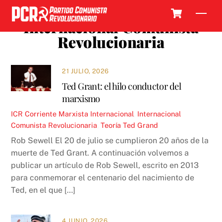
Skip
Cart
Men
to
Internacional Comunista
content
Revolucionaria
21 JULIO, 2026
Ted Grant: el hilo conductor del
marxismo
ICR
Corriente Marxista Internacional
,
Internacional
Comunista Revolucionaria
,
Teoría
Ted Grand
Rob Sewell El 20 de julio se cumplieron 20 años de la
muerte de Ted Grant. A continuación volvemos a
publicar un artículo de Rob Sewell, escrito en 2013
para conmemorar el centenario del nacimiento de
Ted, en el que […]
4 JUNIO, 2026