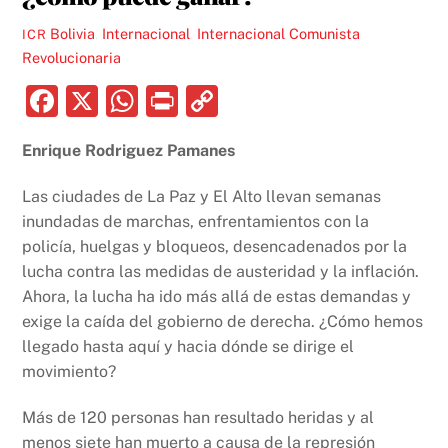
Bolivia
,
Internacional
,
Internacional Comunista
ICR
Revolucionaria
F
X
W
P
C
a
h
ri
o
Enrique Rodriguez Pamanes
c
at
nt
p
e
s
y
Las ciudades de La Paz y El Alto llevan semanas
b
A
Li
inundadas de marchas, enfrentamientos con la
policía, huelgas y bloqueos, desencadenados por la
o
p
n
lucha contra las medidas de austeridad y la inflación.
o
p
k
Ahora, la lucha ha ido más allá de estas demandas y
k
exige la caída del gobierno de derecha. ¿Cómo hemos
llegado hasta aquí y hacia dónde se dirige el
movimiento?
Más de 120 personas han resultado heridas y al
menos siete han muerto a causa de la represión