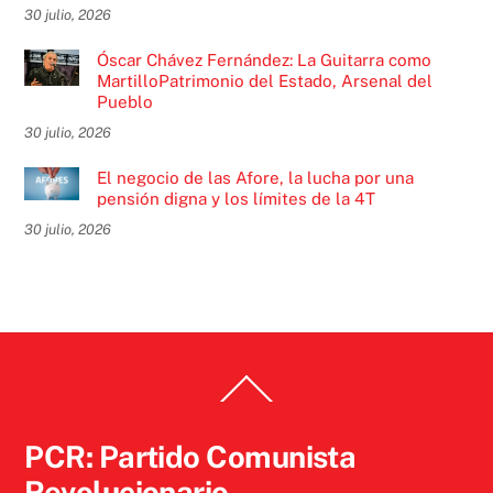
30 julio, 2026
Óscar Chávez Fernández: La Guitarra como
MartilloPatrimonio del Estado, Arsenal del
Pueblo
30 julio, 2026
El negocio de las Afore, la lucha por una
pensión digna y los límites de la 4T
30 julio, 2026
Back
To
Top
PCR: Partido Comunista
Revolucionario