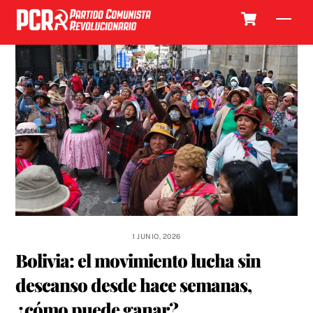
Skip
Cart
Men
to
content
1 JUNIO, 2026
Bolivia: el movimiento lucha sin
descanso desde hace semanas,
¿cómo puede ganar?