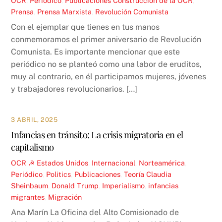
OCR
,
Periódico
,
Publicaciones
Construcción de la OCR
,
Prensa
,
Prensa Marxista
,
Revolución Comunista
Con el ejemplar que tienes en tus manos
conmemoramos el primer aniversario de Revolución
Comunista. Es importante mencionar que este
periódico no se planteó como una labor de eruditos,
muy al contrario, en él participamos mujeres, jóvenes
y trabajadores revolucionarios. […]
3 ABRIL, 2025
Infancias en tránsito: La crisis migratoria en el
capitalismo
OCR ☭
Estados Unidos
,
Internacional
,
Norteamérica
,
Periódico
,
Politics
,
Publicaciones
,
Teoría
Claudia
Sheinbaum
,
Donald Trump
,
Imperialismo
,
infancias
migrantes
,
Migración
Ana Marín La Oficina del Alto Comisionado de