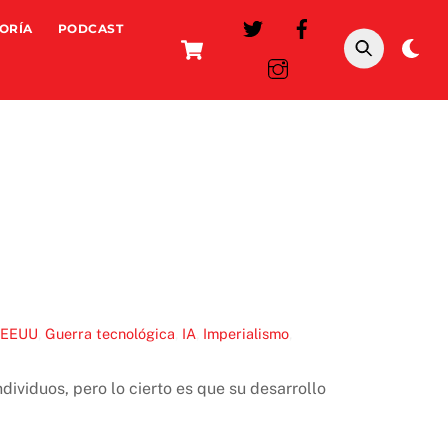
ORÍA
PODCAST
Cart
Da
mo
EEUU
,
Guerra tecnológica
,
IA
,
Imperialismo
,
dividuos, pero lo cierto es que su desarrollo