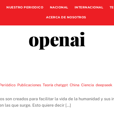
NUESTRO PERIODICO
NACIONAL
INTERNACIONAL
TE
ACERCA DE NOSOTROS
openai
Periódico
,
Publicaciones
,
Teoría
chatgpt
,
China
,
Ciencia
,
deepseek
,
os son creados para facilitar la vida de la humanidad y sus in
n las que surge. Esto quiere decir […]