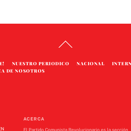
Back
To
Top
E!
NUESTRO PERIODICO
NACIONAL
INTER
CA DE NOSOTROS
ACERCA
EN
El Partido Comunista Revolucionario es la sección