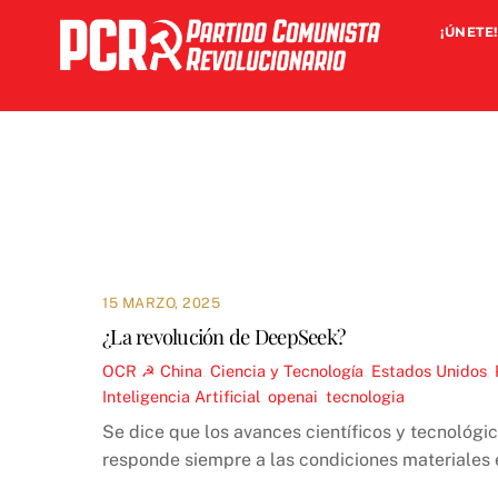
Skip
¡ÚNETE!
to
content
15 MARZO, 2025
¿La revolución de DeepSeek?
OCR ☭
China
,
Ciencia y Tecnología
,
Estados Unidos
,
Inteligencia Artificial
,
openai
,
tecnologia
Se dice que los avances científicos y tecnológic
responde siempre a las condiciones materiales e