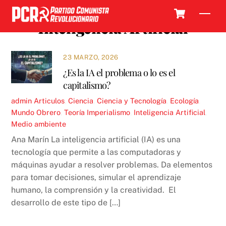
Skip
Cart
Men
to
Inteligencia Artificial
content
23 MARZO, 2026
¿Es la IA el problema o lo es el
capitalismo?
admin
Articulos
,
Ciencia
,
Ciencia y Tecnología
,
Ecología
,
Mundo Obrero
,
Teoría
Imperialismo
,
Inteligencia Artificial
,
Medio ambiente
Ana Marín La inteligencia artificial (IA) es una
tecnología que permite a las computadoras y
máquinas ayudar a resolver problemas. Da elementos
para tomar decisiones, simular el aprendizaje
humano, la comprensión y la creatividad. El
desarrollo de este tipo de […]