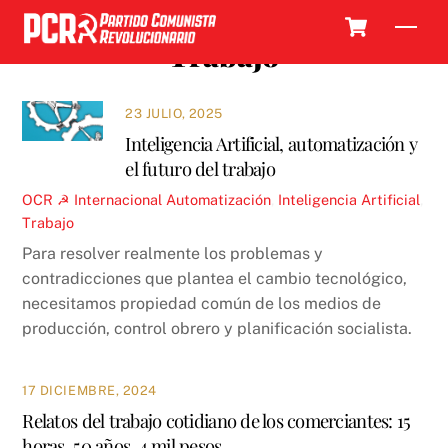
Skip
Cart
Men
to
Trabajo
content
23 JULIO, 2025
Inteligencia Artificial, automatización y
el futuro del trabajo
OCR ☭
Internacional
Automatización
,
Inteligencia Artificial
,
Trabajo
Para resolver realmente los problemas y
contradicciones que plantea el cambio tecnológico,
necesitamos propiedad común de los medios de
producción, control obrero y planificación socialista.
17 DICIEMBRE, 2024
Relatos del trabajo cotidiano de los comerciantes: 15
horas, 50 años, 4 mil pesos