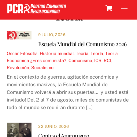
Skip
Cart
Men
to
Teoría
content
9 JULIO, 2026
Escuela Mundial del Comunismo 2026
Oscar
Filosofía
,
Historia mundial
,
Teoría
,
Teoría
,
Teoría
Económica
¿Eres comunista?
,
Comunismo
,
ICR
,
RCI
,
Revolución
,
Socialismo
En el contexto de guerras, agitación económica y
movimientos masivos, la Escuela Mundial de
Comunismo volverá a abrir sus puertas… ¡y usted está
invitado! Del 2 al 7 de agosto, miles de comunistas de
todo el mundo se reunirán durante […]
22 JUNIO, 2026
Contra el Anarquismo