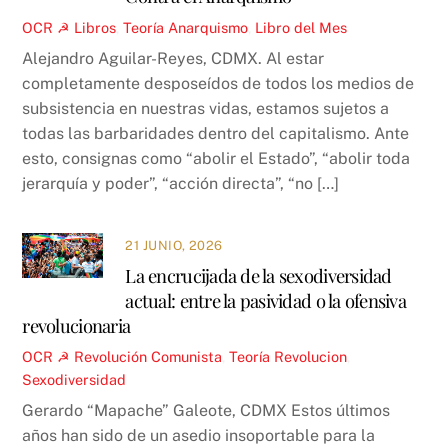
OCR ☭
Libros
,
Teoría
Anarquismo
,
Libro del Mes
Alejandro Aguilar-Reyes, CDMX. Al estar
completamente desposeídos de todos los medios de
subsistencia en nuestras vidas, estamos sujetos a
todas las barbaridades dentro del capitalismo. Ante
esto, consignas como “abolir el Estado”, “abolir toda
jerarquía y poder”, “acción directa”, “no […]
21 JUNIO, 2026
La encrucijada de la sexodiversidad
actual: entre la pasividad o la ofensiva
revolucionaria
OCR ☭
Revolución Comunista
,
Teoría
Revolucion
,
Sexodiversidad
Gerardo “Mapache” Galeote, CDMX Estos últimos
años han sido de un asedio insoportable para la