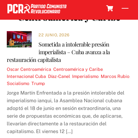
Skip
Cart
Men
to
Centroamérica y Caribe
content
22 JUNIO, 2026
Sometida a intolerable presión
imperialista – Cuba avanza a la
restauración capitalista
Oscar
Centroamérica
,
Centroamérica y Caribe
,
Internacional
Cuba
,
Díaz-Canel
,
Imperialismo
,
Marcos Rubio
,
Socialismo
,
Trump
Jorge Martín Enfrentada a la presión intolerable del
imperialismo ianqui, la Asamblea Nacional cubana
adoptó el 18 de junio en sesión extraordinaria, una
serie de propuestas económicas que, de aplicarse,
llevarían directamente a la restauración del
capitalismo. El viernes 12 […]