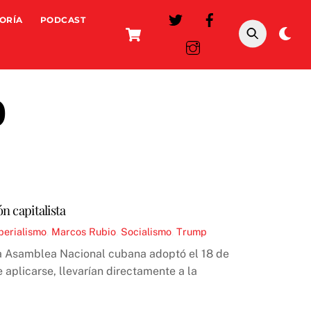
ORÍA
PODCAST
Cart
Da
mo
o
n capitalista
perialismo
,
Marcos Rubio
,
Socialismo
,
Trump
 la Asamblea Nacional cubana adoptó el 18 de
 aplicarse, llevarían directamente a la