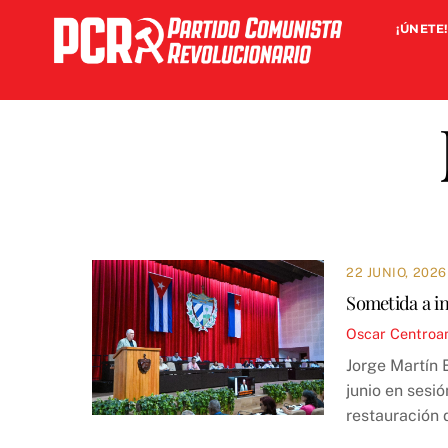
Skip
¡ÚNETE!
to
content
22 JUNIO, 2026
Sometida a in
Oscar
Centroa
Jorge Martín 
junio en sesi
restauración d