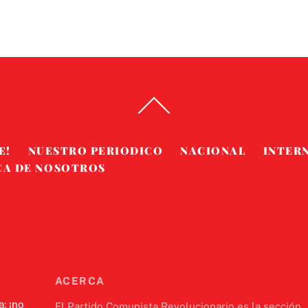
Back
To
Top
E!
NUESTRO PERIODICO
NACIONAL
INTER
CA DE NOSOTROS
ACERCA
a: ¡no
El Partido Comunista Revolucionario es la sección