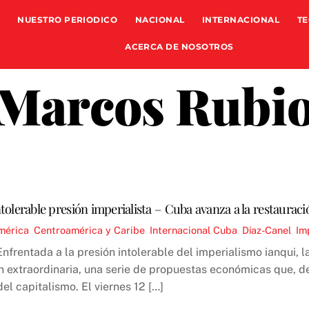
NUESTRO PERIODICO
NACIONAL
INTERNACIONAL
TE
ACERCA DE NOSOTROS
Marcos Rubi
tolerable presión imperialista – Cuba avanza a la restauració
mérica
,
Centroamérica y Caribe
,
Internacional
Cuba
,
Díaz-Canel
,
Im
Enfrentada a la presión intolerable del imperialismo ianqui,
ón extraordinaria, una serie de propuestas económicas que, de
el capitalismo. El viernes 12 […]