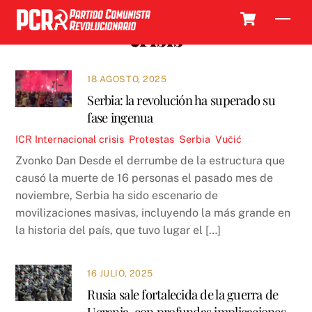
Skip
Cart
Men
to
crisis
content
18 AGOSTO, 2025
Serbia: la revolución ha superado su
fase ingenua
ICR
Internacional
crisis
,
Protestas
,
Serbia
,
Vučić
Zvonko Dan Desde el derrumbe de la estructura que
causó la muerte de 16 personas el pasado mes de
noviembre, Serbia ha sido escenario de
movilizaciones masivas, incluyendo la más grande en
la historia del país, que tuvo lugar el […]
16 JULIO, 2025
Rusia sale fortalecida de la guerra de
Ucrania, con profundas implicaciones