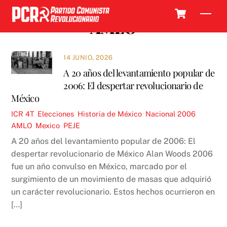
Skip
Cart
Men
to
AMLO
content
14 JUNIO, 2026
A 20 años del levantamiento popular de
2006: El despertar revolucionario de
México
ICR
4T
,
Elecciones
,
Historia de México
,
Nacional
2006
,
AMLO
,
Mexico
,
PEJE
A 20 años del levantamiento popular de 2006: El
despertar revolucionario de México Alan Woods 2006
fue un año convulso en México, marcado por el
surgimiento de un movimiento de masas que adquirió
un carácter revolucionario. Estos hechos ocurrieron en
[…]