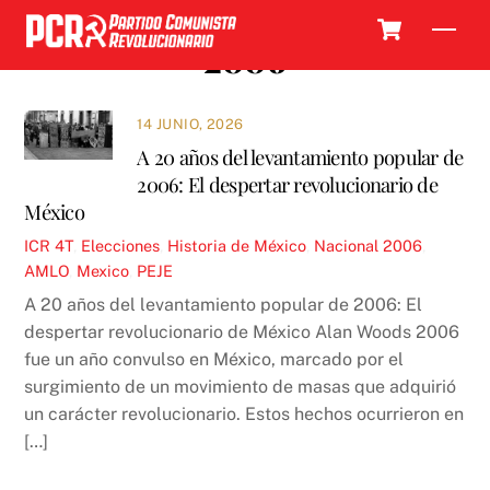
Skip
Cart
Men
to
2006
content
14 JUNIO, 2026
A 20 años del levantamiento popular de
2006: El despertar revolucionario de
México
ICR
4T
,
Elecciones
,
Historia de México
,
Nacional
2006
,
AMLO
,
Mexico
,
PEJE
A 20 años del levantamiento popular de 2006: El
despertar revolucionario de México Alan Woods 2006
fue un año convulso en México, marcado por el
surgimiento de un movimiento de masas que adquirió
un carácter revolucionario. Estos hechos ocurrieron en
[…]