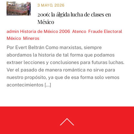
3 MAYO, 2026
2006: la álgida lucha de clases en
México
admin
Historia de México
2006
,
Atenco
,
Fraude Electoral
,
México
,
Mineros
Por Evert Beltrán Como marxistas, siempre
abordamos la historia de tal forma que podamos
extraer lecciones y conclusiones para futuras luchas.
Ver el pasado de manera romántica no sirve para
nuestro propósito, ya que de esa forma solo vemos
acontecimientos […]
Back
To
Top