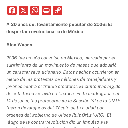
F
X
W
P
C
a
h
ri
o
A 20 años del levantamiento popular de 2006: El
c
at
nt
p
despertar revolucionario de México
e
s
y
b
A
Li
Alan Woods
o
p
n
2006 fue un año convulso en México, marcado por el
o
p
k
surgimiento de un movimiento de masas que adquirió
k
un carácter revolucionario. Estos hechos ocurrieron en
medio de las protestas de millones de trabajadores y
jóvenes contra el fraude electoral. El punto más álgido
de esta lucha se vivió en Oaxaca. En la madrugada del
14 de junio, los profesores de la Sección 22 de la CNTE
fueron desalojados del Zócalo de la ciudad por
órdenes del gobierno de Ulises Ruiz Ortiz (URO). El
látigo de la contrarrevolución dio un impulso a la