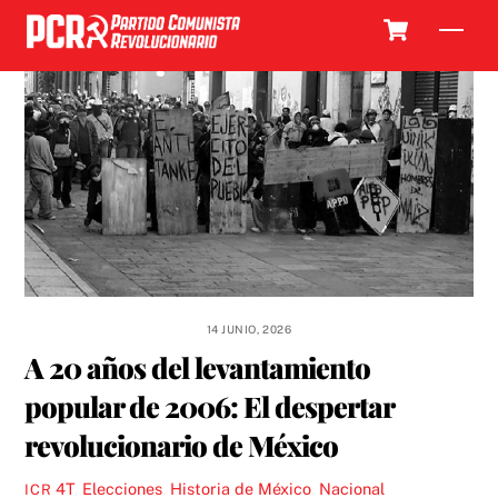
Skip
Cart
Men
to
content
14 JUNIO, 2026
A 20 años del levantamiento
popular de 2006: El despertar
revolucionario de México
4T
,
Elecciones
,
Historia de México
,
Nacional
ICR