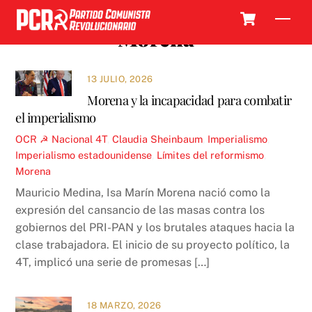
Skip
Cart
Men
to
Morena
content
13 JULIO, 2026
Morena y la incapacidad para combatir
el imperialismo
OCR ☭
Nacional
4T
,
Claudia Sheinbaum
,
Imperialismo
,
Imperialismo estadounidense
,
Límites del reformismo
,
Morena
Mauricio Medina, Isa Marín Morena nació como la
expresión del cansancio de las masas contra los
gobiernos del PRI-PAN y los brutales ataques hacia la
clase trabajadora. El inicio de su proyecto político, la
4T, implicó una serie de promesas […]
18 MARZO, 2026