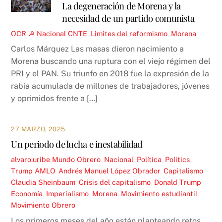
La degeneración de Morena y la
necesidad de un partido comunista
OCR ☭
Nacional
CNTE
,
Limites del reformismo
,
Morena
Carlos Márquez Las masas dieron nacimiento a
Morena buscando una ruptura con el viejo régimen del
PRI y el PAN. Su triunfo en 2018 fue la expresión de la
rabia acumulada de millones de trabajadores, jóvenes
y oprimidos frente a […]
27 MARZO, 2025
Un periodo de lucha e inestabilidad
alvaro.uribe
Mundo Obrero
,
Nacional
,
Política
,
Politics
,
Trump
AMLO
,
Andrés Manuel López Obrador
,
Capitalismo
,
Claudia Sheinbaum
,
Crisis del capitalismo
,
Donald Trump
,
Economía
,
Imperialismo
,
Morena
,
Movimiento estudiantil
,
Movimiento Obrero
Los primeros meses del año están planteando retos