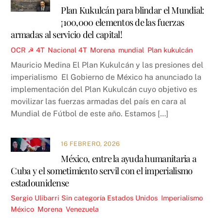
Plan Kukulcán para blindar el Mundial:
¡100,000 elementos de las fuerzas
armadas al servicio del capital!
OCR ☭
4T
,
Nacional
4T
,
Morena
,
mundial
,
Plan kukulcán
Mauricio Medina El Plan Kukulcán y las presiones del
imperialismo El Gobierno de México ha anunciado la
implementación del Plan Kukulcán cuyo objetivo es
movilizar las fuerzas armadas del país en cara al
Mundial de Fútbol de este año. Estamos […]
16 FEBRERO, 2026
México, entre la ayuda humanitaria a
Cuba y el sometimiento servil con el imperialismo
estadounidense
Sergio Ulibarri
Sin categoría
Estados Unidos
,
Imperialismo
,
México
,
Morena
,
Venezuela