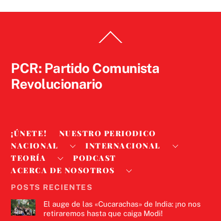
Back
To
Top
PCR: Partido Comunista
Revolucionario
¡ÚNETE!
NUESTRO PERIODICO
NACIONAL
INTERNACIONAL
TEORÍA
PODCAST
ACERCA DE NOSOTROS
POSTS RECIENTES
El auge de las «Cucarachas» de India: ¡no nos
retiraremos hasta que caiga Modi!