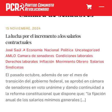
Skip
Cart
Men
to
Camara de senadores
content
15 NOVIEMBRE, 2024
La lucha por el incremento a los salarios
contractuales
José Saúl ☭
Economía
,
Nacional
,
Política
,
Uncategorized
AMLO
,
Camara de senadores
,
Condiciones laborales
,
Derechos laborales
,
Inflación
,
Movimiento Obrero
,
Salarios
,
Sindicatos
El pasado octubre, además de ser el mes de
transición del gobierno federal, se aprobó en cámara
de senadores en voto unánime y dando continuidad a
la reforma constitucional que dispone que: “la fijación
anual de los salarios mínimos generales […]