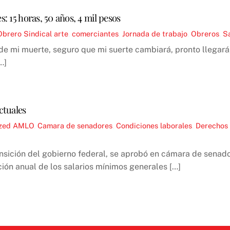
s: 15 horas, 50 años, 4 mil pesos
Obrero Sindical
arte
,
comerciantes
,
Jornada de trabajo
,
Obreros
,
Sa
 de mi muerte, seguro que mi suerte cambiará, pronto llegará
…]
ctuales
zed
AMLO
,
Camara de senadores
,
Condiciones laborales
,
Derechos 
nsición del gobierno federal, se aprobó en cámara de senad
ción anual de los salarios mínimos generales […]