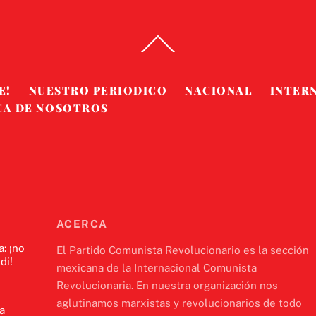
Back
To
Top
E!
NUESTRO PERIODICO
NACIONAL
INTER
CA DE NOSOTROS
ACERCA
a: ¡no
El Partido Comunista Revolucionario es la sección
di!
mexicana de la Internacional Comunista
Revolucionaria. En nuestra organización nos
aglutinamos marxistas y revolucionarios de todo
a