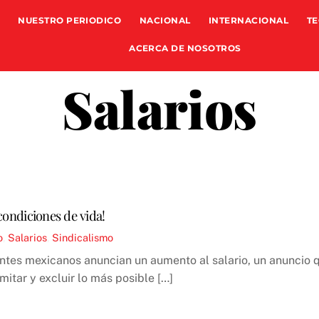
NUESTRO PERIODICO
NACIONAL
INTERNACIONAL
TE
ACERCA DE NOSOTROS
Salarios
 condiciones de vida!
o
,
Salarios
,
Sindicalismo
dentes mexicanos anuncian un aumento al salario, un anuncio 
itar y excluir lo más posible […]