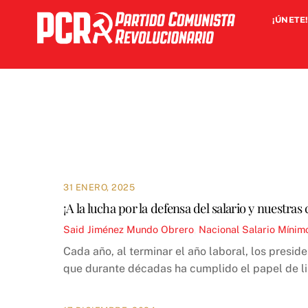
Skip
¡ÚNETE!
to
content
31 ENERO, 2025
¡A la lucha por la defensa del salario y nuestras
Said Jiménez
Mundo Obrero
,
Nacional
Salario Mínim
Cada año, al terminar el año laboral, los presi
que durante décadas ha cumplido el papel de lim