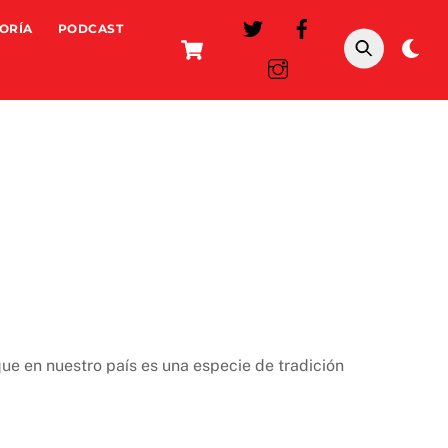
ORÍA
PODCAST
Cart
Da
mo
que en nuestro país es una especie de tradición