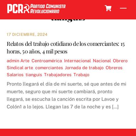
Skip
Cart
Men
to
tianguis
content
17 DICIEMBRE, 2024
Relatos del trabajo cotidiano de los comerciantes: 15
horas, 50 años, 4 mil pesos
admin
Arte
,
Centroamérica
,
Internacional
,
Nacional
,
Obrero
Sindical
arte
,
comerciantes
,
Jornada de trabajo
,
Obreros
,
Salarios
,
tianguis
,
Trabajadores
,
Trabajo
Pronto llegará el día de mi suerte, sé que antes de mi
muerte, seguro que mi suerte cambiará, pronto
llegará, se escucha la canción escrita por Lavoe y
Colón1 a lo lejos. Llegan las 7 de la noche y es […]