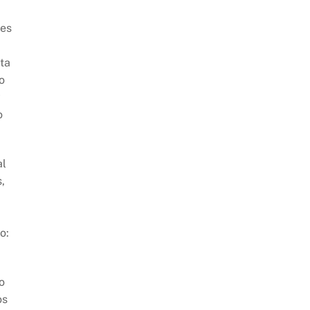
 es
ta
o
y
o
al
,
o:
o
os