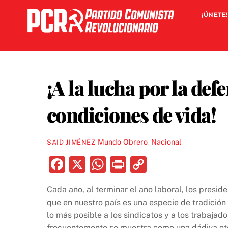
Skip
¡ÚNETE!
to
content
¡A la lucha por la def
condiciones de vida!
Mundo Obrero
,
Nacional
SAID JIMÉNEZ
F
X
W
P
C
a
h
ri
o
Cada año, al terminar el año laboral, los presi
c
at
nt
p
que en nuestro país es una especie de tradición
e
s
y
lo más posible a los sindicatos y a los trabajad
frecuentemente se muestra como una dádiva oto