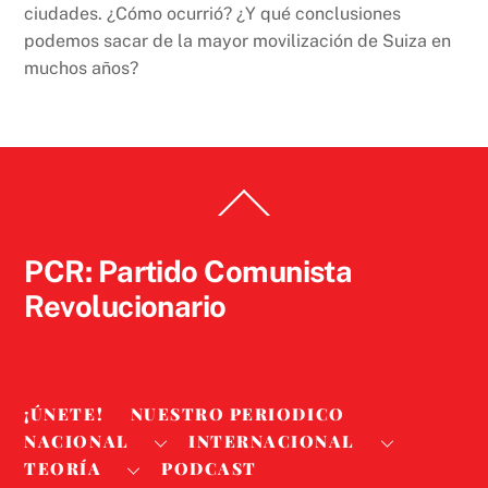
ciudades. ¿Cómo ocurrió? ¿Y qué conclusiones
podemos sacar de la mayor movilización de Suiza en
muchos años?
Back
To
Top
PCR: Partido Comunista
Revolucionario
¡ÚNETE!
NUESTRO PERIODICO
NACIONAL
INTERNACIONAL
TEORÍA
PODCAST