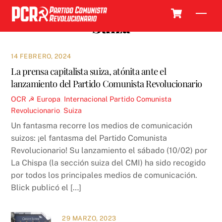
Skip
Cart
Men
to
Suiza
content
14 FEBRERO, 2024
La prensa capitalista suiza, atónita ante el
lanzamiento del Partido Comunista Revolucionario
OCR ☭
Europa
,
Internacional
Partido Comunista
Revolucionario
,
Suiza
Un fantasma recorre los medios de comunicación
suizos: ¡el fantasma del Partido Comunista
Revolucionario! Su lanzamiento el sábado (10/02) por
La Chispa (la sección suiza del CMI) ha sido recogido
por todos los principales medios de comunicación.
Blick publicó el […]
29 MARZO, 2023