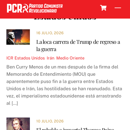
Skip
Cart
Men
to
Estados Unidos
content
16 JULIO, 2026
La loca carrera de Trump de regreso a
la guerra
ICR
Estados Unidos
,
Irán
,
Medio Oriente
Ben Curry Menos de un mes después de la firma del
Memorando de Entendimiento (MOU) que
aparentemente puso fin a la guerra entre Estados
Unidos e Irán, las hostilidades se han reanudado. Esta
vez, el imperialismo estadounidense está arrastrando
al […]
10 JULIO, 2026
El rebelde e inmortal Thomas Paine