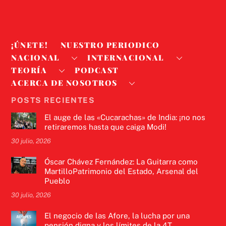
¡ÚNETE!
NUESTRO PERIODICO
NACIONAL
INTERNACIONAL
TEORÍA
PODCAST
ACERCA DE NOSOTROS
POSTS RECIENTES
El auge de las «Cucarachas» de India: ¡no nos
retiraremos hasta que caiga Modi!
30 julio, 2026
Óscar Chávez Fernández: La Guitarra como
MartilloPatrimonio del Estado, Arsenal del
Pueblo
30 julio, 2026
El negocio de las Afore, la lucha por una
pensión digna y los límites de la 4T