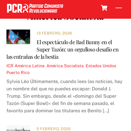
Skip
Cart
Men
to
América Socialista
content
13 FEBRERO, 2026
El espectáculo de Bad Bunny en el
Super Tazón: un orgulloso desafío en
las entrañas de la bestia
ICR
América Latina
,
América Socialista
,
Estados Unidos
,
Puerto Rico
Sylvia Léo Últimamente, cuando lees las noticias, hay
un nombre del que no puedes escapar: Donald J.
Trump. Sin embargo, desde el «domingo del Super
Tazón (Super Bowl)» del fin de semana pasado, el
favorito para dominar los titulares es Benito […]
5 FEBRERO, 2026