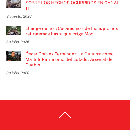
SOBRE LOS HECHOS OCURRIDOS EN CANAL
11
3 agosto, 2026
El auge de las «Cucarachas» de India: ¡no nos
retiraremos hasta que caiga Modi!
30 julio, 2026
Óscar Chávez Fernández: La Guitarra como
MartilloPatrimonio del Estado, Arsenal del
Pueblo
30 julio, 2026
Back
To
Top