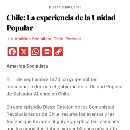
12 SEPTIEMBRE, 2025
Chile: La experiencia de la Unidad
Popular
América Socialista
,
Chile
,
Podcast
ICR
F
X
W
P
C
a
h
ri
o
America Socialista
c
at
nt
p
e
s
y
El 11 de septiembre 1973, un golpe militar
b
A
Li
reaccionario derrocó el gobierno de la Unidad Popular
de Salvador Allende en Chile.
o
p
n
o
p
k
En este episodio Diego Catalán de los Comunistas
k
Revolucionarios de Chile, resume los eventos y las
fuerzas que llevaron al golpe y explica las lecciones
que los marxistas deben extraer 52 años más tarde