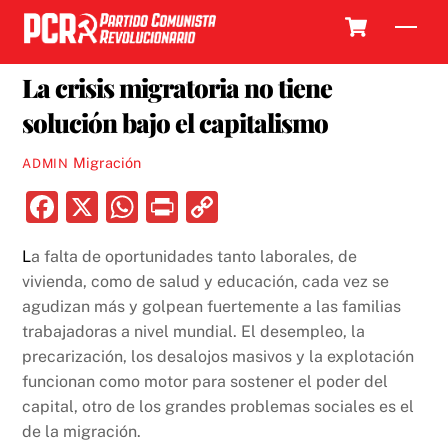
Skip
Cart
Men
to
23 NOVIEMBRE, 2021
content
La crisis migratoria no tiene
solución bajo el capitalismo
Migración
ADMIN
F
X
W
P
C
a
h
ri
o
L
a falta de oportunidades tanto laborales, de
c
at
nt
p
vivienda, como de salud y educación, cada vez se
e
s
y
agudizan más y golpean fuertemente a las familias
b
A
Li
trabajadoras a nivel mundial. El desempleo, la
precarización, los desalojos masivos y la explotación
o
p
n
funcionan como motor para sostener el poder del
o
p
k
capital, otro de los grandes problemas sociales es el
k
de la migración.