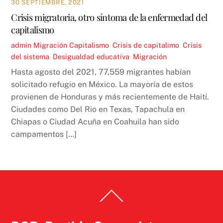
30 SEPTIEMBRE, 2021
Crisis migratoria, otro síntoma de la enfermedad del
capitalismo
admin
Migración
Capitalismo
,
Crisis de capitalimo
,
Crisis
del sistema
,
Desigualdad educativa
,
Migración
Hasta agosto del 2021, 77,559 migrantes habían
solicitado refugio en México. La mayoría de estos
provienen de Honduras y más recientemente de Haití.
Ciudades como Del Rio en Texas, Tapachula en
Chiapas o Ciudad Acuña en Coahuila han sido
campamentos […]
Back
To
Top