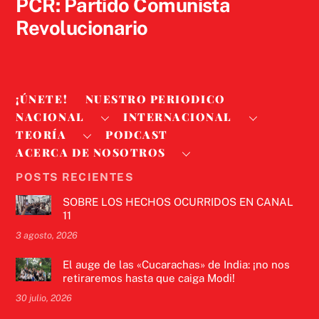
PCR: Partido Comunista
Revolucionario
¡ÚNETE!
NUESTRO PERIODICO
NACIONAL
INTERNACIONAL
TEORÍA
PODCAST
ACERCA DE NOSOTROS
POSTS RECIENTES
SOBRE LOS HECHOS OCURRIDOS EN CANAL
11
3 agosto, 2026
El auge de las «Cucarachas» de India: ¡no nos
retiraremos hasta que caiga Modi!
30 julio, 2026