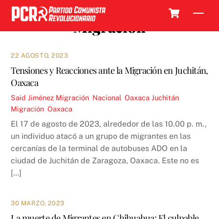
Skip
Cart
Men
to
Migración
content
22 AGOSTO, 2023
Tensiones y Reacciones ante la Migración en Juchitán,
Oaxaca
Said Jiménez
Migración
,
Nacional
,
Oaxaca
Juchitán
,
Migración
,
Oaxaca
El 17 de agosto de 2023, alrededor de las 10.00 p. m.,
un individuo atacó a un grupo de migrantes en las
cercanías de la terminal de autobuses ADO en la
ciudad de Juchitán de Zaragoza, Oaxaca. Este no es
[…]
30 MARZO, 2023
La muerte de Migrantes en Chihuahua: El culpable