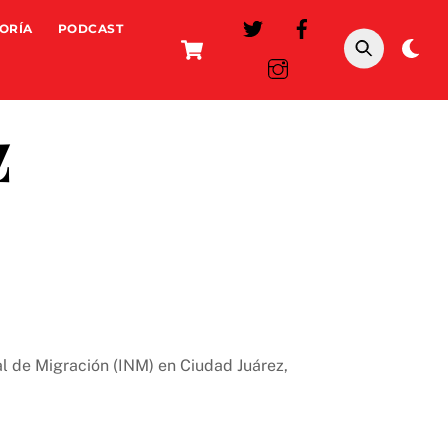
ORÍA
PODCAST
Cart
Da
mo
z
al de Migración (INM) en Ciudad Juárez,