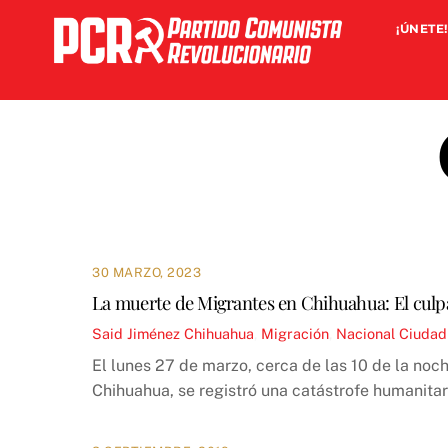
Skip
¡ÚNETE!
to
content
30 MARZO, 2023
La muerte de Migrantes en Chihuahua: El culpab
Said Jiménez
Chihuahua
,
Migración
,
Nacional
Ciudad
El lunes 27 de marzo, cerca de las 10 de la noc
Chihuahua, se registró una catástrofe humanita