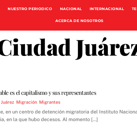
NUESTRO PERIODICO
NACIONAL
INTERNACIONAL
TE
ACERCA DE NOSOTROS
Ciudad Juáre
le es el capitalismo y sus representantes
 Juárez
,
Migración
,
Migrantes
he, en un centro de detención migratoria del Instituto Nacion
ria, en la que hubo decesos. Al momento […]