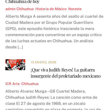
Chihuahua de hoy
admin
Chihuahua
,
Historia de México
,
Noreste
Alberto Murga A sesenta años del asalto al cuartel de
Ciudad Madera por el Grupo Popular Guerrillero
(GPG), este episodio histórico trasciende la mera
conmemoración para convertirse en un espejo crítico
de las luchas actuales en Chihuahua. Un análisis
desde […]
13 ENERO, 2026
¡Que viva Judith Reyes! La guitarra
insurgente del proletariado mexicano
ICR
Arte
,
Chihuahua
Alberto Alvarez Murga – GB Cuartel Madera,
Chihuahua Judith Reyes: La canción como arma de
clase El 27 de agosto de 1968, en un zócalo
capitalino convertido en plaza de protesta, la voz de