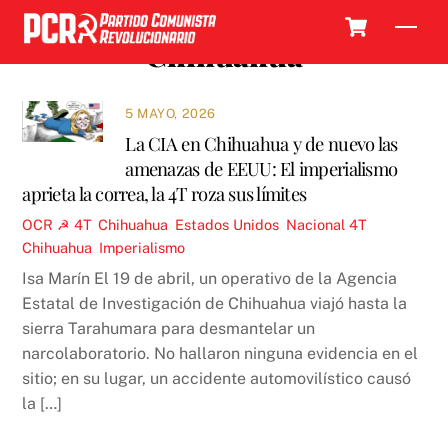
Skip
Cart
Men
to
Chihuahua
content
5 MAYO, 2026
La CIA en Chihuahua y de nuevo las
amenazas de EEUU: El imperialismo
aprieta la correa, la 4T roza sus límites
OCR ☭
4T
,
Chihuahua
,
Estados Unidos
,
Nacional
4T
,
Chihuahua
,
Imperialismo
Isa Marín El 19 de abril, un operativo de la Agencia
Estatal de Investigación de Chihuahua viajó hasta la
sierra Tarahumara para desmantelar un
narcolaboratorio. No hallaron ninguna evidencia en el
sitio; en su lugar, un accidente automovilístico causó
la […]