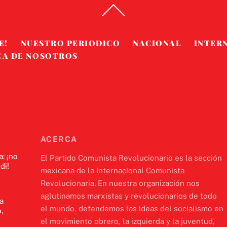
Back
To
Top
E!
NUESTRO PERIODICO
NACIONAL
INTER
CA DE NOSOTROS
ACERCA
a: ¡no
El Partido Comunista Revolucionario es la sección
di!
mexicana de la Internacional Comunista
Revolucionaria. En nuestra organización nos
aglutinamos marxistas y revolucionarios de todo
a
el mundo, defendemos las ideas del socialismo en
,
el movimiento obrero, la izquierda y la juventud,