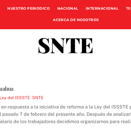
NUESTRO PERIODICO
NACIONAL
INTERNACIONAL
TE
ACERCA DE NOSOTROS
SNTE
huahua
Ley del ISSSTE
,
SNTE
n respuesta a la iniciativa de reforma a la Ley del ISSSTE 
l pasado 7 de febrero del presente año. Después de analizar
salario de los trabajadores decidimos organizarnos para real