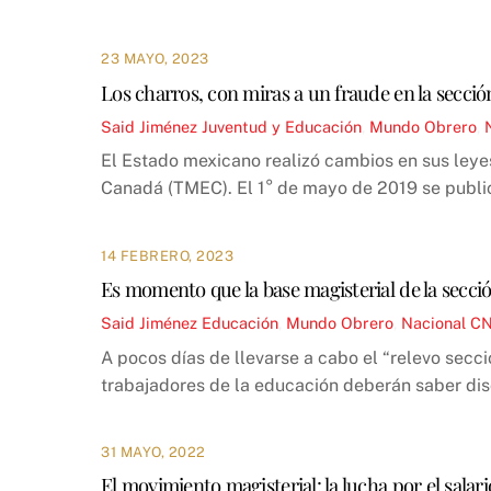
23 MAYO, 2023
Los charros, con miras a un fraude en la secci
Said Jiménez
Juventud y Educación
,
Mundo Obrero
,
El Estado mexicano realizó cambios en sus leye
Canadá (TMEC). El 1° de mayo de 2019 se public
14 FEBRERO, 2023
Es momento que la base magisterial de la secci
Said Jiménez
Educación
,
Mundo Obrero
,
Nacional
C
A pocos días de llevarse a cabo el “relevo secc
trabajadores de la educación deberán saber disc
31 MAYO, 2022
El movimiento magisterial: la lucha por el salari