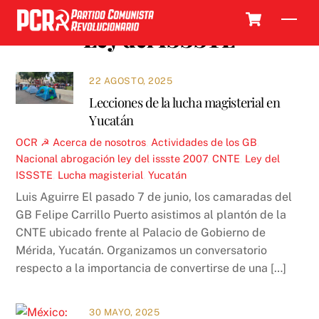
Skip
Cart
Men
to
Ley del ISSSTE
content
22 AGOSTO, 2025
Lecciones de la lucha magisterial en
Yucatán
OCR ☭
Acerca de nosotros
,
Actividades de los GB
,
Nacional
abrogación ley del issste 2007
,
CNTE
,
Ley del
ISSSTE
,
Lucha magisterial
,
Yucatán
Luis Aguirre El pasado 7 de junio, los camaradas del
GB Felipe Carrillo Puerto asistimos al plantón de la
CNTE ubicado frente al Palacio de Gobierno de
Mérida, Yucatán. Organizamos un conversatorio
respecto a la importancia de convertirse de una […]
30 MAYO, 2025