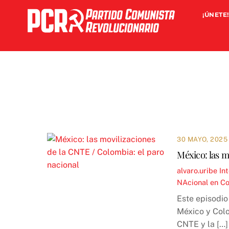
Skip
¡ÚNETE!
to
content
30 MAYO, 2025
México: las m
alvaro.uribe
In
NAcional en C
Este episodio
México y Colo
CNTE y la […]