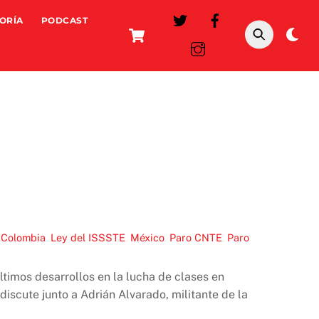
ORÍA
PODCAST
Cart
Da
mo
,
Colombia
,
Ley del ISSSTE
,
México
,
Paro CNTE
,
Paro
timos desarrollos en la lucha de clases en
discute junto a Adrián Alvarado, militante de la