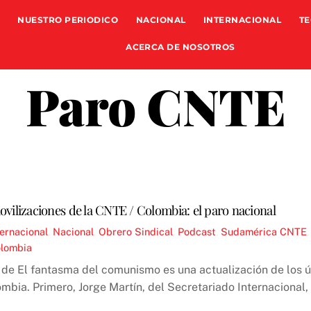
NUESTRO PERIODICO
NACIONAL
INTERNACIONAL
TE
ACERCA DE NOSOTROS
Paro CNTE
ovilizaciones de la CNTE / Colombia: el paro nacional
ternacional
,
Nacional
,
Obrero Sindical
,
Podcast
,
Sudamérica
CNTE
olombia
 de El fantasma del comunismo es una actualización de los úl
mbia. Primero, Jorge Martín, del Secretariado Internacional, 