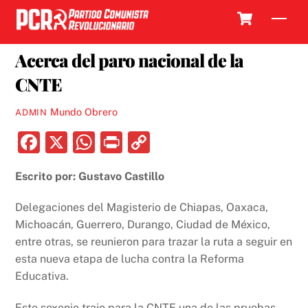
Skip
Cart
Men
to
6 JUNIO, 2018
content
Acerca del paro nacional de la
CNTE
Mundo Obrero
ADMIN
F
X
W
P
C
a
h
ri
o
Escrito por: Gustavo Castillo
c
at
nt
p
e
s
y
Delegaciones del Magisterio de Chiapas, Oaxaca,
b
A
Li
Michoacán, Guerrero, Durango, Ciudad de México,
entre otras, se reunieron para trazar la ruta a seguir en
o
p
n
esta nueva etapa de lucha contra la Reforma
o
p
k
Educativa.
k
Este sexenio trajo para la CNTE una de las pruebas