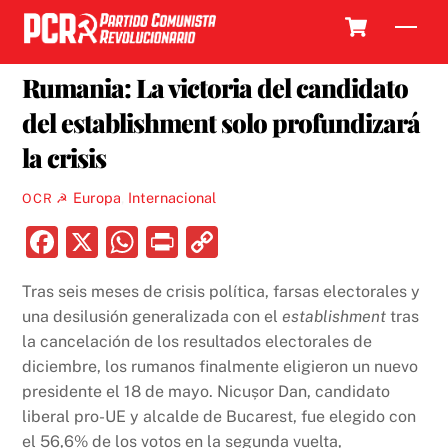
Skip
Cart
Men
to
5 JUNIO, 2025
content
Rumania: La victoria del candidato
del establishment solo profundizará
la crisis
Europa
,
Internacional
OCR ☭
F
X
W
P
C
a
h
ri
o
Tras seis meses de crisis política, farsas electorales y
c
at
nt
p
una desilusión generalizada con el
establishment
tras
e
s
y
la cancelación de los resultados electorales de
b
A
Li
diciembre, los rumanos finalmente eligieron un nuevo
presidente el 18 de mayo. Nicușor Dan, candidato
o
p
n
liberal pro-UE y alcalde de Bucarest, fue elegido con
o
p
k
el 56,6% de los votos en la segunda vuelta,