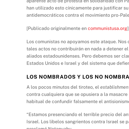
aparente acto de protesta en solidaridad con Pa
e
s
y
han utilizado esto cínicamente para justificar 
b
A
Li
antidemocráticos contra el movimiento pro-Pale
o
p
n
[Publicado originalmente en
communistusa.org
]
o
p
k
k
Los comunistas no apoyamos este ataque. Nos 
tales actos no contribuirán en nada a detener e
aliados estadounidenses. Pero debemos ser clarí
Estados Unidos e Israel y del sistema que defie
LOS NOMBRADOS Y LOS NO NOMBR
A los pocos minutos del tiroteo, el
establishmen
contra cualquiera que se opusiera a la masacre 
habitual de confundir falsamente el antisionism
“Estamos presenciando el terrible precio del an
Israel. Los libelos sangrientos contra Israel s
proclamó Netanyahu.