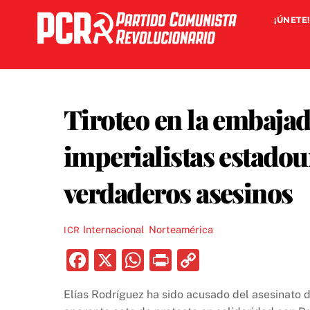
Skip
¡ÚNETE!
to
content
Tiroteo en la embajad
imperialistas estadoun
verdaderos asesinos
Internacional
,
Norteamérica
ICR
F
X
W
P
C
a
h
ri
o
Elías Rodríguez ha sido acusado del asesinato d
c
at
nt
p