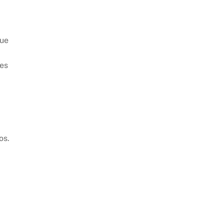
que
nes
os.