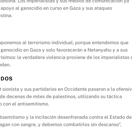
lestina. Los imperialistas y sus medios de comunicación ya
su apoyo al genocidio en curso en Gaza y sus ataques
stina.
oponemos al terrorismo individual, porque entendemos que
l genocidio en Gaza y solo favorecerán a Netanyahu y a sus
simos: la verdadera violencia proviene de los imperialistas 
nden.
ADOS
t
sionista y sus partidarios en Occidente pasaron a la ofensi
de decenas de miles de palestinos, utilizando su táctica
o con el antisemitismo.
tisemitismo y la incitación desenfrenada contra el Estado de
e pagan con sangre, y debemos combatirlos sin descanso”,