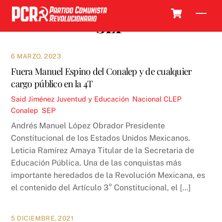
Skip
Cart
Men
to
SEP
content
6 MARZO, 2023
Fuera Manuel Espino del Conalep y de cualquier
cargo público en la 4T
Said Jiménez
Juventud y Educación
,
Nacional
CLEP
,
Conalep
,
SEP
Andrés Manuel López Obrador Presidente
Constitucional de los Estados Unidos Mexicanos.
Leticia Ramírez Amaya Titular de la Secretaria de
Educación Pública. Una de las conquistas más
importante heredados de la Revolución Mexicana, es
el contenido del Artículo 3° Constitucional, el […]
5 DICIEMBRE, 2021