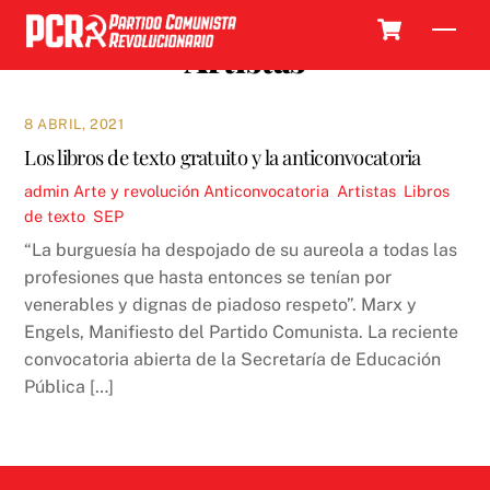
Skip
Cart
Men
to
Artistas
content
8 ABRIL, 2021
Los libros de texto gratuito y la anticonvocatoria
admin
Arte y revolución
Anticonvocatoria
,
Artistas
,
Libros
de texto
,
SEP
“La burguesía ha despojado de su aureola a todas las
profesiones que hasta entonces se tenían por
venerables y dignas de piadoso respeto”. Marx y
Engels, Manifiesto del Partido Comunista. La reciente
convocatoria abierta de la Secretaría de Educación
Pública […]