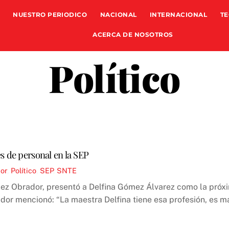
NUESTRO PERIODICO
NACIONAL
INTERNACIONAL
TE
ACERCA DE NOSOTROS
Político
s de personal en la SEP
or
,
Político
,
SEP
,
SNTE
ez Obrador, presentó a Delfina Gómez Álvarez como la próxi
r mencionó: “La maestra Delfina tiene esa profesión, es ma