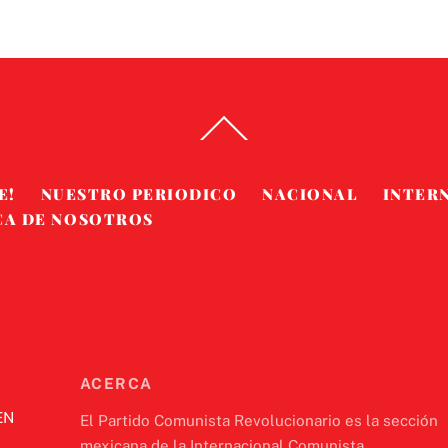
Back
To
Top
E!
NUESTRO PERIODICO
NACIONAL
INTER
CA DE NOSOTROS
ACERCA
EN
El Partido Comunista Revolucionario es la sección
mexicana de la Internacional Comunista