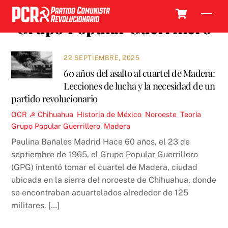
Skip
Cart
Men
to
Grupo Popular Guerrillero
content
22 SEPTIEMBRE, 2025
60 años del asalto al cuartel de Madera:
Lecciones de lucha y la necesidad de un
partido revolucionario
OCR ☭
Chihuahua
,
Historia de México
,
Noroeste
,
Teoría
Grupo Popular Guerrillero
,
Madera
Paulina Bañales Madrid Hace 60 años, el 23 de
septiembre de 1965, el Grupo Popular Guerrillero
(GPG) intentó tomar el cuartel de Madera, ciudad
ubicada en la sierra del noroeste de Chihuahua, donde
se encontraban acuartelados alrededor de 125
militares. […]