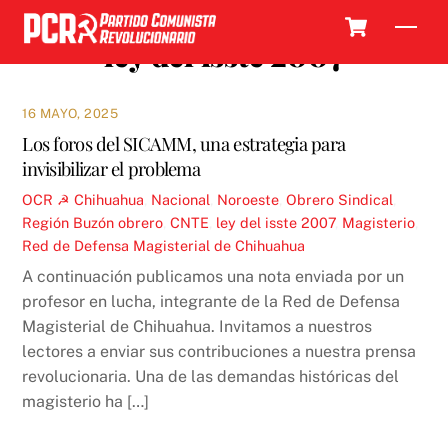
Skip
Cart
Men
to
ley del isste 2007
content
16 MAYO, 2025
Los foros del SICAMM, una estrategia para
invisibilizar el problema
OCR ☭
Chihuahua
,
Nacional
,
Noroeste
,
Obrero Sindical
,
Región
Buzón obrero
,
CNTE
,
ley del isste 2007
,
Magisterio
,
Red de Defensa Magisterial de Chihuahua
A continuación publicamos una nota enviada por un
profesor en lucha, integrante de la Red de Defensa
Magisterial de Chihuahua. Invitamos a nuestros
lectores a enviar sus contribuciones a nuestra prensa
revolucionaria. Una de las demandas históricas del
magisterio ha […]