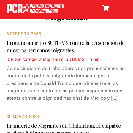
Skip
Cart
Men
to
Migrantes
content
6 FEBRERO, 2025
Pronunciamiento SUTIEMS contra la persecución de
nuestros hermanos migrantes
ICR
Sin categoría
Migrantes
,
SUTIEMS
,
Trump
Como sindicato de trabajadores nos pronunciamos en
contra de la política migratoria impuesta por la
presidencia de Donald Trump que criminaliza a los
migrantes y en contra de su política imperialista que
atenta contra la dignidad nacional de México y […]
30 MARZO, 2023
La muerte de Migrantes en Chihuahua: El culpable
es el capitalismo y sus representantes