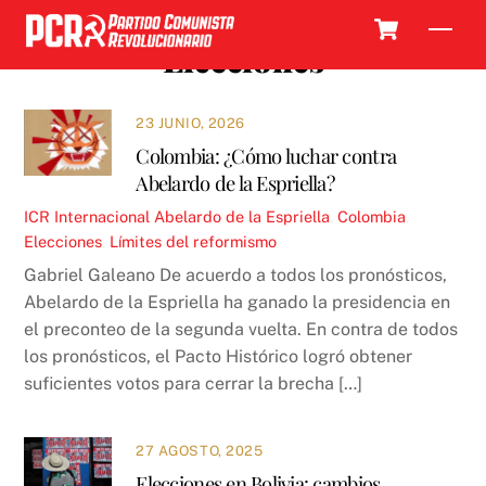
Skip
Cart
Men
to
Elecciones
content
23 JUNIO, 2026
Colombia: ¿Cómo luchar contra
Abelardo de la Espriella?
ICR
Internacional
Abelardo de la Espriella
,
Colombia
,
Elecciones
,
Límites del reformismo
Gabriel Galeano De acuerdo a todos los pronósticos,
Abelardo de la Espriella ha ganado la presidencia en
el preconteo de la segunda vuelta. En contra de todos
los pronósticos, el Pacto Histórico logró obtener
suficientes votos para cerrar la brecha […]
27 AGOSTO, 2025
Elecciones en Bolivia: cambios