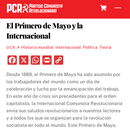
Skip
Cart
Men
to
1 MAYO, 2025
content
El Primero de Mayo y la
Internacional
Historia mundial
,
Internacional
,
Política
,
Teoría
OCR ☭
F
X
W
P
C
a
h
ri
o
Desde 1889, el Primero de Mayo ha sido asumido por
c
at
nt
p
los trabajadores del mundo como un día de
e
s
y
celebración y lucha por la emancipación del trabajo.
b
A
Li
En este año de crisis sin precedentes para el orden
capitalista, la Internacional Comunista Revolucionaria
o
p
n
envía sus saludos revolucionarios a nuestros lectores
o
p
k
y a todos los que se organizan para la revolución
k
socialista en todo el mundo. Este Primero de Mayo,