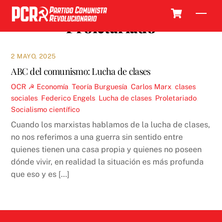
Skip
Cart
Men
to
Proletariado
content
2 MAYO, 2025
ABC del comunismo: Lucha de clases
OCR ☭
Economía
,
Teoría
Burguesía
,
Carlos Marx
,
clases
sociales
,
Federico Engels
,
Lucha de clases
,
Proletariado
,
Socialismo científico
Cuando los marxistas hablamos de la lucha de clases,
no nos referimos a una guerra sin sentido entre
quienes tienen una casa propia y quienes no poseen
dónde vivir, en realidad la situación es más profunda
que eso y es […]