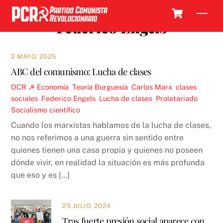
Skip
Cart
Men
to
Federico Engels
content
2 MAYO, 2025
ABC del comunismo: Lucha de clases
OCR ☭
Economía
,
Teoría
Burguesía
,
Carlos Marx
,
clases
sociales
,
Federico Engels
,
Lucha de clases
,
Proletariado
,
Socialismo científico
Cuando los marxistas hablamos de la lucha de clases,
no nos referimos a una guerra sin sentido entre
quienes tienen una casa propia y quienes no poseen
dónde vivir, en realidad la situación es más profunda
que eso y es […]
25 JULIO, 2024
Tras fuerte presión social aparece con