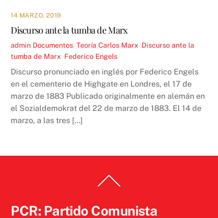
14 MARZO, 2019
Discurso ante la tumba de Marx
admin
Documentos
,
Teoría
Carlos Marx
,
Discurso ante la
tumba de Marx
,
Federico Engels
Discurso pronunciado en inglés por Federico Engels
en el cementerio de Highgate en Londres, el 17 de
marzo de 1883 Publicado originalmente en alemán en
el Sozialdemokrat del 22 de marzo de 1883. El 14 de
marzo, a las tres […]
Back
To
Top
PCR: Partido Comunista