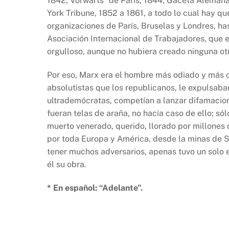
1842; Vorwärts* de París, 1844; Gaceta Aleman
York Tribune, 1852 a 1861, a todo lo cual hay qu
organizaciones de París, Bruselas y Londres, ha
Asociación Internacional de Trabajadores, que e
orgulloso, aunque no hubiera creado ninguna ot
Por eso, Marx era el hombre más odiado y más c
absolutistas que los republicanos, le expulsab
ultrademócratas, competían a lanzar difamacion
fueran telas de araña, no hacía caso de ello; só
muerto venerado, querido, llorado por millones 
por toda Europa y América, desde la minas de Si
tener muchos adversarios, apenas tuvo un solo e
él su obra.
* En español: “Adelante”.