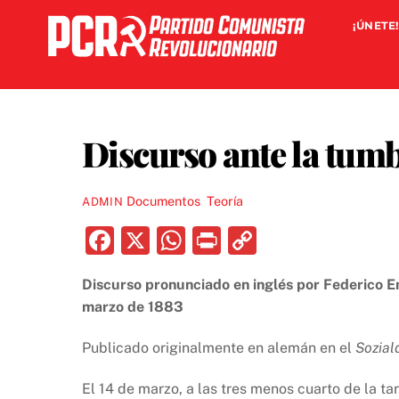
Skip
¡ÚNETE!
to
content
Discurso ante la tum
Documentos
,
Teoría
ADMIN
F
X
W
P
C
a
h
ri
o
Discurso pronunciado en inglés por Federico En
c
at
nt
p
marzo de 1883
e
s
y
b
A
Li
Publicado originalmente en alemán en el
Sozial
o
p
n
El 14 de marzo, a las tres menos cuarto de la t