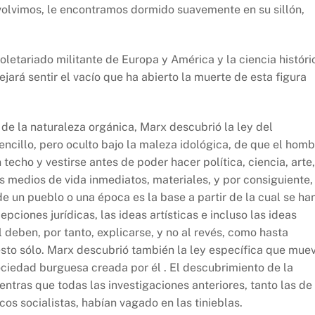
olvimos, le encontramos dormido suavemente en su sillón,
oletariado militante de Europa y América y la ciencia históri
ará sentir el vacío que ha abierto la muerte de esta figura
 de la naturaleza orgánica, Marx descubrió la ley del
sencillo, pero oculto bajo la maleza idológica, de que el hom
 techo y vestirse antes de poder hacer política, ciencia, arte,
los medios de vida inmediatos, materiales, y por consiguiente,
 un pueblo o una época es la base a partir de la cual se ha
epciones jurídicas, las ideas artísticas e incluso las ideas
l deben, por tanto, explicarse, y no al revés, como hasta
esto sólo. Marx descubrió también la ley específica que mue
ociedad burguesa creada por él . El descubrimiento de la
ntras que todas las investigaciones anteriores, tanto las de
os socialistas, habían vagado en las tinieblas.