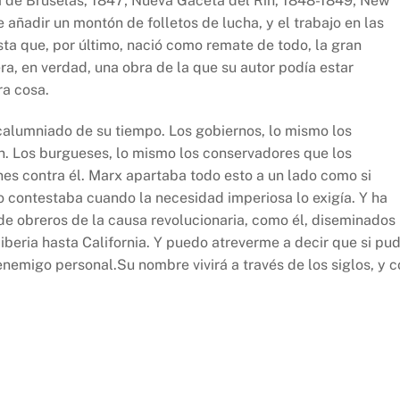
a de Bruselas, 1847; Nueva Gaceta del Rin, 1848-1849; New
e añadir un montón de folletos de lucha, y el trabajo en las
sta que, por último, nació como remate de todo, la gran
ra, en verdad, una obra de la que su autor podía estar
ra cosa.
alumniado de su tiempo. Los gobiernos, lo mismo los
an. Los burgueses, lo mismo los conservadores que los
es contra él. Marx apartaba todo esto a un lado como si
lo contestaba cuando la necesidad imperiosa lo exigía. Y ha
de obreros de la causa revolucionaria, como él, diseminados
beria hasta California. Y puedo atreverme a decir que si pu
nemigo personal.Su nombre vivirá a través de los siglos, y c