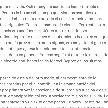
ara una vida. Quien tenga la suerte de hacer tan sólo un
z. Pero no hubo un sólo campo que Marx no sometiese a
o se limitó a tocar de pasada ni uno sólo- incluyendo las
s originales. Tal era el hombre de ciencia. Pero esto no era,
encia era una fuerza histórica motriz, una fuerza
 pudiera depararle un nuevo descubrimiento hecho en cualqui
vez no podía preverse en modo alguno, era muy otro el goce q
imiento que ejercía inmediatamente una influencia
o histórico en general. Por eso seguía al detalle la marcha d
a electricidad, hasta los de Marcel Deprez en los últimos
perar, de este o del otro modo, al derrocamiento de la
icas creadas por ella, contribuir a la emancipación del
 por primera vez la conciencia de su propia situación y de s
e su emancipación: tal era la verdadera misión de su vida. L
una tenacidad y un éxito como pocos. Primera Gaceta del Rin