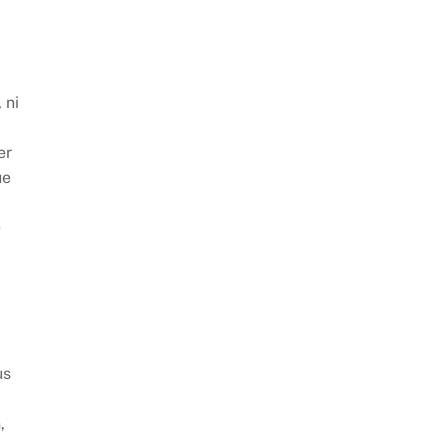
 ni
er
ue
e
us
a
,