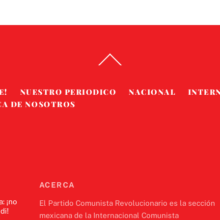
Back
To
Top
E!
NUESTRO PERIODICO
NACIONAL
INTER
CA DE NOSOTROS
ACERCA
a: ¡no
El Partido Comunista Revolucionario es la sección
di!
mexicana de la Internacional Comunista